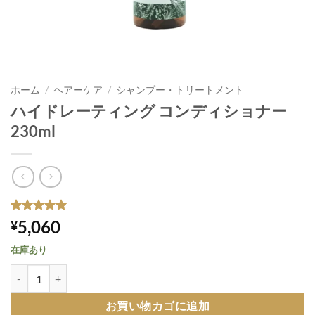
ホーム
/
ヘアーケア
/
シャンプー・トリートメント
ハイドレーティング コンディショナー
230ml
1
件の利用者
5,060
¥
評価に基づ
く5段階評
在庫あり
価のうち、
5
点
ハイドレーティング コンディショナー 230ml個
お買い物カゴに追加