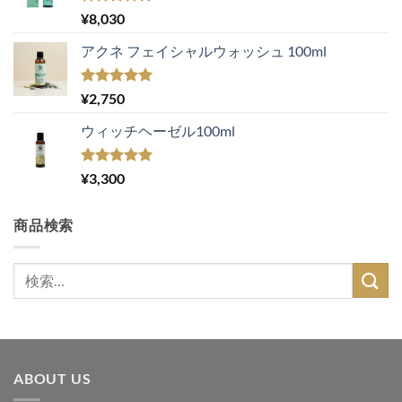
5段階中
¥
8,030
5.00
の評価
アクネ フェイシャルウォッシュ 100ml
5段階中
¥
2,750
5.00
の評価
ウィッチヘーゼル100ml
5段階中
¥
3,300
5.00
の評価
商品検索
検
索
対
象:
ABOUT US