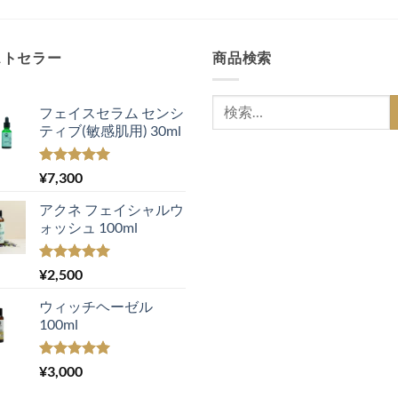
ストセラー
商品検索
検
フェイスセラム センシ
索
ティブ(敏感肌用) 30ml
対
象:
5段階中
¥
7,300
5.00
の評価
アクネ フェイシャルウ
ォッシュ 100ml
5段階中
¥
2,500
5.00
の評価
ウィッチヘーゼル
100ml
5段階中
¥
3,000
5.00
の評価