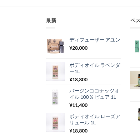
最新
ベ
ディフューザー アユン
¥
28,000
ボディオイル ラベンダ
ー1L
¥
18,800
バージンココナッツオ
イル 100％ ピュア 1L
¥
11,400
ボディオイル ローズア
リュール 1L
¥
18,800