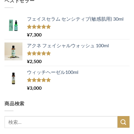
ベストセラー
フェイスセラム センシティブ(敏感肌用) 30ml
5段階中
¥
7,300
5.00
の評価
アクネ フェイシャルウォッシュ 100ml
5段階中
¥
2,500
5.00
の評価
ウィッチヘーゼル100ml
5段階中
¥
3,000
5.00
の評価
商品検索
検
索
対