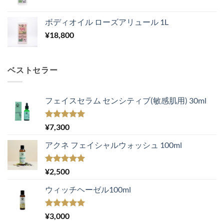
ボディオイル ローズアリュール 1L
¥
18,800
ベストセラー
フェイスセラム センシティブ(敏感肌用) 30ml
5段階中
¥
7,300
5.00
の評価
アクネ フェイシャルウォッシュ 100ml
5段階中
¥
2,500
5.00
の評価
ウィッチヘーゼル100ml
5段階中
¥
3,000
5.00
の評価