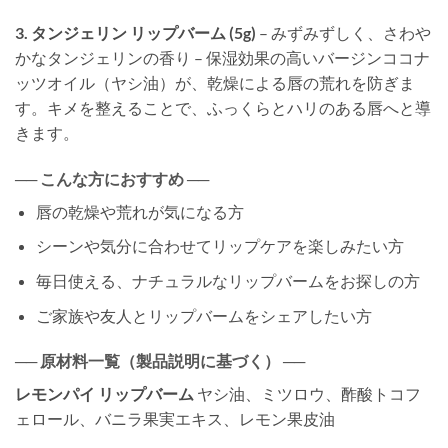
3. タンジェリン リップバーム (5g)
– みずみずしく、さわや
かなタンジェリンの香り – 保湿効果の高いバージンココナ
ッツオイル（ヤシ油）が、乾燥による唇の荒れを防ぎま
す。キメを整えることで、ふっくらとハリのある唇へと導
きます。
── こんな方におすすめ ──
唇の乾燥や荒れが気になる方
シーンや気分に合わせてリップケアを楽しみたい方
毎日使える、ナチュラルなリップバームをお探しの方
ご家族や友人とリップバームをシェアしたい方
── 原材料一覧（製品説明に基づく） ──
レモンパイ リップバーム
ヤシ油、ミツロウ、酢酸トコフ
ェロール、バニラ果実エキス、レモン果皮油