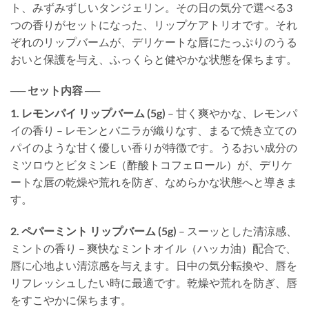
ト、みずみずしいタンジェリン。その日の気分で選べる3
つの香りがセットになった、リップケアトリオです。それ
ぞれのリップバームが、デリケートな唇にたっぷりのうる
おいと保護を与え、ふっくらと健やかな状態を保ちます。
── セット内容 ──
1. レモンパイ リップバーム (5g)
– 甘く爽やかな、レモンパ
イの香り – レモンとバニラが織りなす、まるで焼き立ての
パイのような甘く優しい香りが特徴です。うるおい成分の
ミツロウとビタミンE（酢酸トコフェロール）が、デリケ
ートな唇の乾燥や荒れを防ぎ、なめらかな状態へと導きま
す。
2. ペパーミント リップバーム (5g)
– スーッとした清涼感、
ミントの香り – 爽快なミントオイル（ハッカ油）配合で、
唇に心地よい清涼感を与えます。日中の気分転換や、唇を
リフレッシュしたい時に最適です。乾燥や荒れを防ぎ、唇
をすこやかに保ちます。