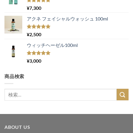
5段階中
¥
7,300
5.00
の評価
アクネ フェイシャルウォッシュ 100ml
5段階中
¥
2,500
5.00
の評価
ウィッチヘーゼル100ml
5段階中
¥
3,000
5.00
の評価
商品検索
検
索
対
象:
ABOUT US