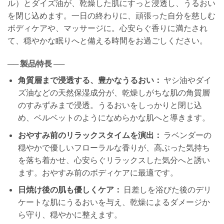
ル）とダイズ油が、乾燥した肌にすっと浸透し、うるおい
を閉じ込めます。一日の終わりに、頑張った自分を慈しむ
ボディケアや、マッサージに。心安らぐ香りに満たされ
て、穏やかな眠りへと備える時間をお過ごしください。
── 製品特長 ──
角質層まで浸透する、豊かなうるおい：
ヤシ油やダイ
ズ油などの天然保湿成分が、乾燥しがちな肌の角質層
のすみずみまで浸透。うるおいをしっかりと閉じ込
め、ベルベットのようになめらかな肌へと導きます。
おやすみ前のリラックスタイムを演出：
ラベンダーの
穏やかで優しいフローラルな香りが、高ぶった気持ち
を落ち着かせ、心安らぐリラックスした気分へと誘い
ます。おやすみ前のボディケアに最適です。
日焼け後の肌も優しくケア：
日差しを浴びた後のデリ
ケートな肌にうるおいを与え、乾燥によるダメージか
ら守り、穏やかに整えます。