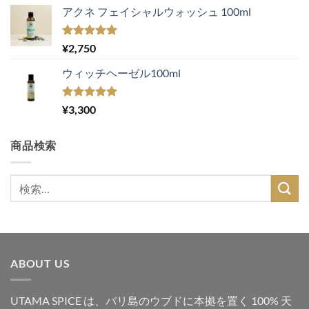
アクネ フェイシャルウォッシュ 100ml
5段階中
¥
2,750
5.00
の評価
ウィッチヘーゼル100ml
5段階中
¥
3,300
5.00
の評価
商品検索
検
索
対
象:
ABOUT US
UTAMA SPICE は、バリ島のウブドに本拠を置く 100% 天