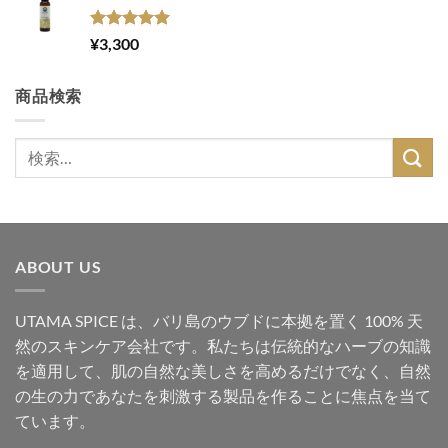
5段階中
¥
3,300
5.00
の評価
商品検索
検
索
対
象:
ABOUT US
UTAMA SPICE は、バリ島のウブドに本拠を置く 100% 天
然のスキンケア会社です。私たちは伝統的なハーブの知識
を適用して、肌の自然な美しさを高めるだけでなく、自然
の生の力であなたを刺激する製品を作ることに焦点を当て
ています。