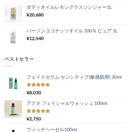
ボディオイルレモングラスジンジャー1L
¥
20,680
バージンココナッツオイル 100％ ピュア 1L
¥
12,540
ベストセラー
フェイスセラム センシティブ(敏感肌用) 30ml
5段階中
¥
8,030
5.00
の評価
アクネ フェイシャルウォッシュ 100ml
5段階中
¥
2,750
5.00
の評価
ウィッチヘーゼル100ml