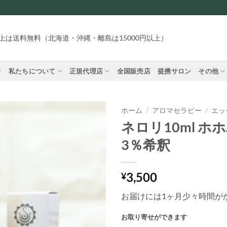
円以上は送料無料（北海道・沖縄・離島は15000円以上）
私たちについて
正規代理店
全国販売店
提携サロン
その他
ホーム
/
アロマセラピー
/
エッ
ネロリ10ml ホ
3％希釈
3,500
¥
お届けには1ヶ月少々時間が
お取り寄せができます