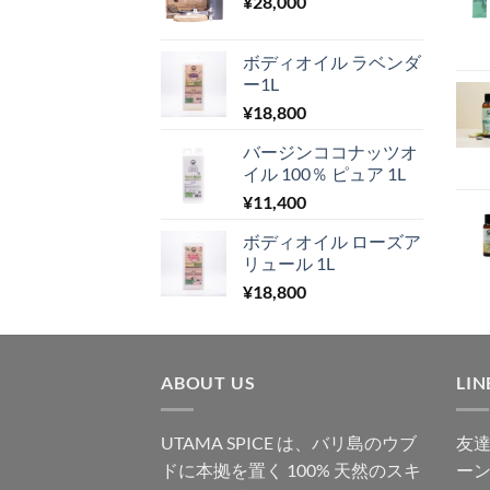
¥
28,000
ボディオイル ラベンダ
ー1L
¥
18,800
バージンココナッツオ
イル 100％ ピュア 1L
¥
11,400
ボディオイル ローズア
リュール 1L
¥
18,800
ABOUT US
LI
UTAMA SPICE は、バリ島のウブ
友
ドに本拠を置く 100% 天然のスキ
ー