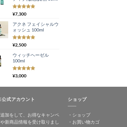
対
象:
5段階中
¥
7,300
5.00
の評価
アクネ フェイシャルウ
ォッシュ 100ml
5段階中
¥
2,500
5.00
の評価
ウィッチヘーゼル
100ml
5段階中
¥
3,000
5.00
の評価
NE公式アカウント
ショップ
達追加をして、お得なキャンペ
・
ショップ
ンや新商品情報を受け取りまし
・
お買い物カゴ