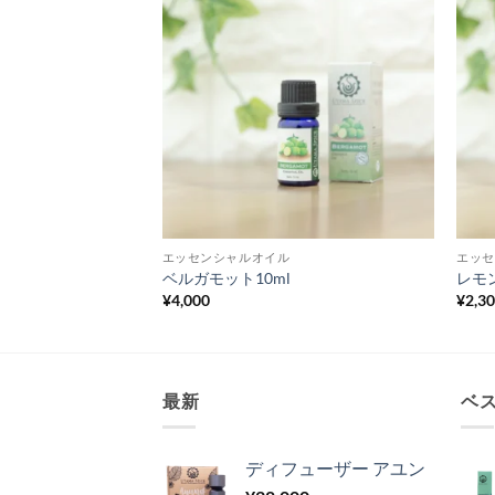
エッセンシャルオイル
エッセ
ベルガモット10ml
レモン
¥
4,000
¥
2,3
最新
ベ
ディフューザー アユン