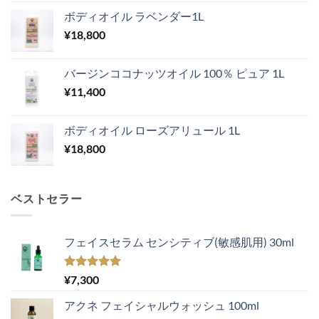
ボディオイル ラベンダー1L
¥
18,800
バージンココナッツオイル 100％ ピュア 1L
¥
11,400
ボディオイル ローズアリュール 1L
¥
18,800
ベストセラー
フェイスセラム センシティブ(敏感肌用) 30ml
5段階中
¥
7,300
5.00
の評価
アクネ フェイシャルウォッシュ 100ml