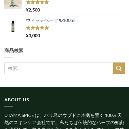
5段階中
¥
2,500
5.00
の評価
ウィッチヘーゼル100ml
5段階中
¥
3,000
5.00
の評価
商品検索
検
索
対
象:
ABOUT US
UTAMA SPICE は、バリ島のウブドに本拠を置く 100% 天
然のスキンケア会社です。私たちは伝統的なハーブの知識