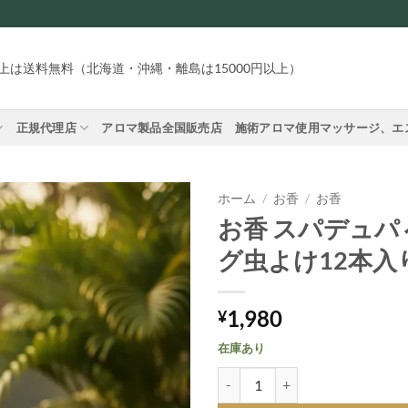
円以上は送料無料（北海道・沖縄・離島は15000円以上）
正規代理店
アロマ製品全国販売店
施術アロマ使用マッサージ、エ
ホーム
/
お香
/
お香
お香 スパデュパ
グ虫よけ12本入
1,980
¥
在庫あり
お香 スパデュパ べゴンバグ虫よ