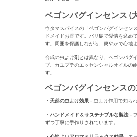
ベゴンバグインセンス (大
ウタマスパイスの「ベゴンバグインセンス
ドメイドお香です。バリ島で愛情を込め
す。周囲を保護しながら、爽やかで心地
合成の虫よけ剤とは異なり、ベゴンバグ
ブ、カユプテのエッセンシャルオイルの
す。
ベゴンバグインセンスの
・
天然の虫よけ効果
– 虫よけ作用で知ら
・
ハンドメイド & サステナブルな製法
–
ずつ丁寧に手作りされています。
・
心地よいアロマ & リラックス効果
– 