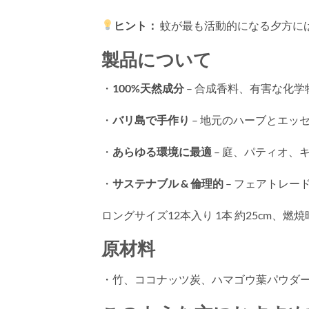
ヒント：
蚊が最も活動的になる夕方に
製品について
・
100%天然成分
– 合成香料、有害な化
・
バリ島で手作り
– 地元のハーブとエッ
・
あらゆる環境に最適
– 庭、パティオ、
・
サステナブル & 倫理的
– フェアトレー
ロングサイズ12本入り 1本 約25cm、燃焼
原材料
・竹、ココナッツ炭、ハマゴウ葉パウダ