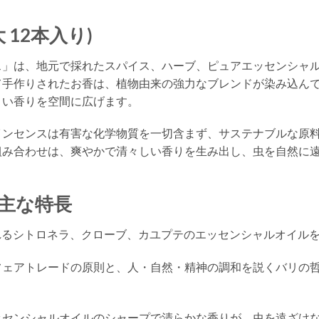
 12本入り)
」は、地元で採れたスパイス、ハーブ、ピュアエッセンシャル
て手作りされたお香は、植物由来の強力なブレンドが染み込ん
よい香りを空間に広げます。
インセンスは有害な化学物質を一切含まず、サステナブルな原
組み合わせは、爽やかで清々しい香りを生み出し、虫を自然に
主な特長
れるシトロネラ、クローブ、カユプテのエッセンシャルオイル
 フェアトレードの原則と、人・自然・精神の調和を説くバリの
エッセンシャルオイルのシャープで清らかな香りが、虫を遠ざけ