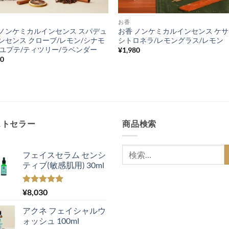
お香
 ノンケミカルインセンス スパデュ
お香 ノンケミカルインセンス ケ
インセンス クローブ/レモン/シナモ
シトロネラ/レモングラス/レモン
カユプテ/ティツリー/ラベンダー
¥
1,980
80
ストセラー
商品検索
検
フェイスセラム センシ
索
ティブ(敏感肌用) 30ml
対
象:
5段階中
¥
8,030
5.00
の評価
アクネ フェイシャルウ
ォッシュ 100ml