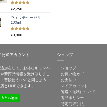
5段階中
¥
2,750
5.00
の評価
ウィッチヘーゼル
100ml
5段階中
¥
3,300
5.00
の評価
NE公式アカウント
ショップ
達追加をして、お得なキャンペ
・
ショップ
ンや新商品情報を受け取りまし
・
お買い物カゴ
！普段使うLINEと同じよう
・
お支払い
店とLINEできます。
・
マイアカウント
・
運送・送料について
・
返品ポリシー
・
特定商取引法