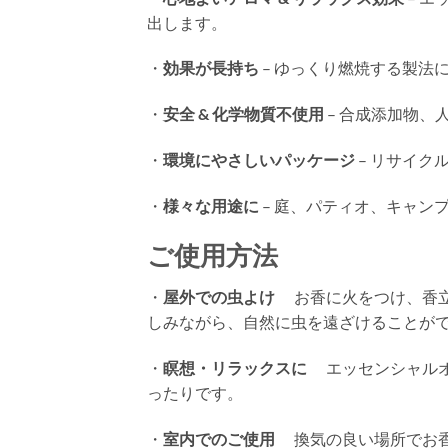
出します。
・
効果が長持ち
– ゆっくり燃焼する製法
・
安全 & 化学物質不使用
– 合成添加物
・
環境にやさしいパッケージ
– リサイ
・
様々な用途に
– 庭、パティオ、キャン
ご使用方法
・
屋外での虫よけ
お香に火をつけ、香立
しみながら、自然に虫を遠ざけることが
・
瞑想・リラックスに
エッセンシャルオ
ったりです。
・
室内でのご使用
換気の良い場所でお香