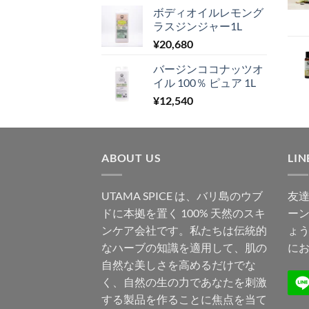
ボディオイルレモング
ラスジンジャー1L
¥
20,680
バージンココナッツオ
イル 100％ ピュア 1L
¥
12,540
ABOUT US
LI
UTAMA SPICE は、バリ島のウブ
友
ドに本拠を置く 100% 天然のスキ
ー
ンケア会社です。私たちは伝統的
ょう
なハーブの知識を適用して、肌の
にお
自然な美しさを高めるだけでな
く、自然の生の力であなたを刺激
する製品を作ることに焦点を当て