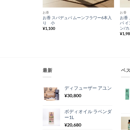
お香
お香
テンプルスパイス6本
お香 スパデュパ ムーンフラワー6本入
お香
り 小
パ 
ン/
¥
1,100
¥
1,9
最新
ベ
ディフューザー アユン
¥
30,800
ボディオイル ラベンダ
ー1L
¥
20,680