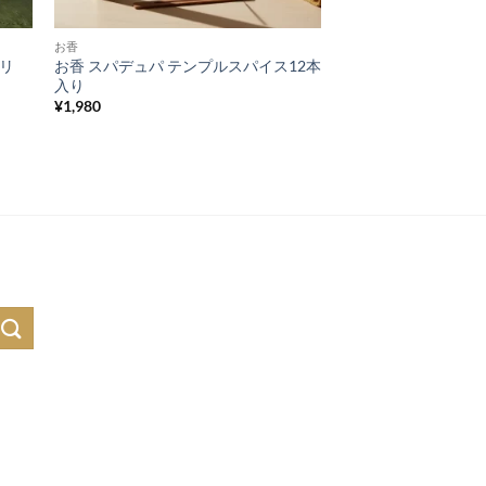
お香
サリ
お香 スパデュパ テンプルスパイス12本
入り
¥
1,980