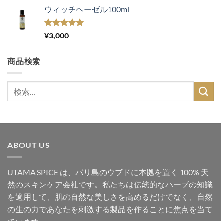
ウィッチヘーゼル100ml
5段階中
¥
3,000
5.00
の評価
商品検索
検
索
対
象:
ABOUT US
UTAMA SPICE は、バリ島のウブドに本拠を置く 100% 天
然のスキンケア会社です。私たちは伝統的なハーブの知識
を適用して、肌の自然な美しさを高めるだけでなく、自然
の生の力であなたを刺激する製品を作ることに焦点を当て