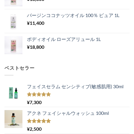
バージンココナッツオイル 100％ ピュア 1L
¥
11,400
ボディオイル ローズアリュール 1L
¥
18,800
ベストセラー
フェイスセラム センシティブ(敏感肌用) 30ml
5段階中
¥
7,300
5.00
の評価
アクネ フェイシャルウォッシュ 100ml
5段階中
¥
2,500
5.00
の評価