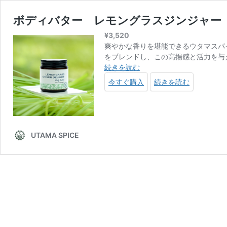
ボディバター レモングラスジンジャー 
¥
3,520
爽やかな香りを堪能できるウタマスパイ
をブレンドし、この高揚感と活力を与
ボ
続きを読む
デ
今すぐ購入
続きを読む
ィ
バ
タ
ー
レ
UTAMA SPICE
モ
ン
グ
ラ
ス
ジ
ン
ジ
ャ